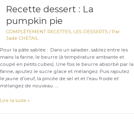
Recette
Recette dessert : La
dessert
pumpkin pie
:
La
COMPLÈTEMENT RECETTES
,
LES DESSERTS
/ Par
pumpkin
Jade CHETAIL
pie
Pour la pâte sablée : Dans un saladier, sablez entre les
mains la farine, le beurre (à température ambiante et
coupé en petits cubes). Une fois le beurre absorbé par la
farine, ajoutez le sucre glace et mélangez. Puis rajoutez
le jaune d’oeuf, la pincée de sel et et l’eau froide et
mélangez de nouveau. …
Lire la suite »