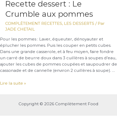
Recette
Recette dessert : Le
dessert
Crumble aux pommes
:
Le
COMPLÈTEMENT RECETTES
,
LES DESSERTS
/ Par
Crumble
JADE CHETAIL
aux
pommes
Pour les pommes : Laver, équeuter, dénoyauter et
éplucher les pommes. Puis les couper en petits cubes.
Dans une grande casserole, et à feu moyen, faire fondre
un carré de beurre doux dans 3 cuillères à soupes d’eau,
ajouter les cubes de pommes coupées et saupoudrer de
cassonade et de cannelle (environ 2 cuillères à soupe). …
Lire la suite »
Copyright © 2026 Complètement Food