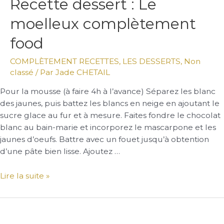
Recette dessert : Le
dessert
moelleux complètement
:
Le
food
moelleux
complètement
COMPLÈTEMENT RECETTES
,
LES DESSERTS
,
Non
food
classé
/ Par
Jade CHETAIL
Pour la mousse (à faire 4h à l’avance) Séparez les blanc
des jaunes, puis battez les blancs en neige en ajoutant le
sucre glace au fur et à mesure. Faites fondre le chocolat
blanc au bain-marie et incorporez le mascarpone et les
jaunes d’oeufs. Battre avec un fouet jusqu’à obtention
d’une pâte bien lisse. Ajoutez …
Lire la suite »