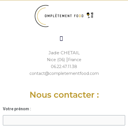
Aller
au
contenu
Menu
Jade CHETAIL
Nice (06) ⎮France
06.22.47.11.38
contact@completementfood.com
Nous contacter :
Votre prénom :