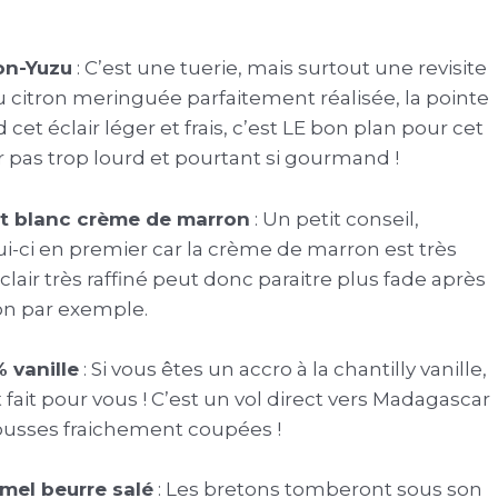
ron-Yuzu
: C’est une tuerie, mais surtout une revisite
au citron meringuée parfaitement réalisée, la pointe
cet éclair léger et frais, c’est LE bon plan pour cet
ir pas trop lourd et pourtant si gourmand !
nt blanc crème de marron
: Un petit conseil,
-ci en premier car la crème de marron est très
clair très raffiné peut donc paraitre plus fade après
ron par exemple.
% vanille
: Si vous êtes un accro à la chantilly vanille,
t fait pour vous ! C’est un vol direct vers Madagascar
ousses fraichement coupées !
amel beurre salé
: Les bretons tomberont sous son