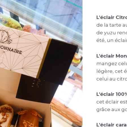
L’éclair Cit
de la tarte 
de yuzu rend 
été, un écla
L’éclair Mo
mangez celui
légère, cet é
celui au cit
L’éclair 100
cet éclair es
grâce aux g
L’éclair car