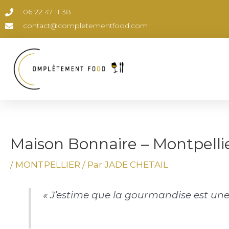
Aller
Navigation
06 22 47 11 38
au
de
contact@completementfood.com
contenu
l’article
Maison Bonnaire – Montpelli
/
MONTPELLIER
/ Par
JADE CHETAIL
« J’estime que la gourmandise est une