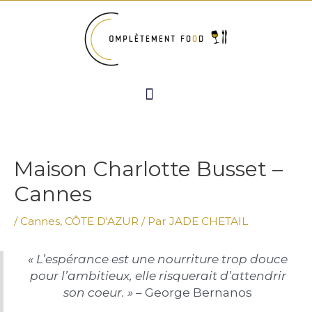
Aller
Navigation
au
de
contenu
l’article
Menu
Maison Charlotte Busset –
Cannes
/
Cannes
,
CÔTE D'AZUR
/ Par
JADE CHETAIL
« L’espérance est une nourriture trop douce
pour l’ambitieux, elle risquerait d’attendrir
son coeur. »
– George Bernanos