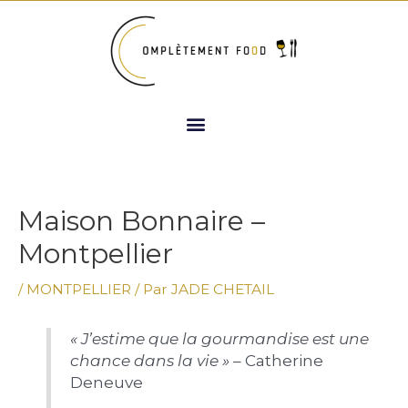
Aller
Navigation
au
de
contenu
l’article
Menu
Maison Bonnaire –
Montpellier
/
MONTPELLIER
/ Par
JADE CHETAIL
« J’estime que la gourmandise est une
chance dans la vie »
– Catherine
Deneuve